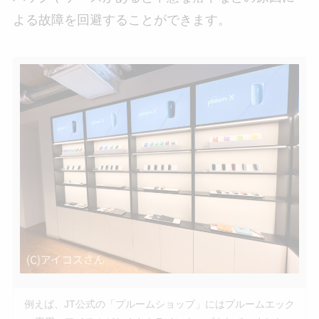
よる故障を回避することができます。
例えば、JT公式の「プルームショップ」にはプルームエック