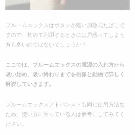
プルームエックスはボタンが無い加熱式たばこで
すので、初めて利用するときには戸惑ってしまう
方も多いのではないでしょうか？
ここでは、プルームエックスの電源の入れ方から
吸い始め、吸い終わりまでを画像と動画で詳しく
解説していきます。
プルームエックスアドバンスドも同じ使用方法な
ため、使い方に困っている人は参考にしてみてく
ださい。