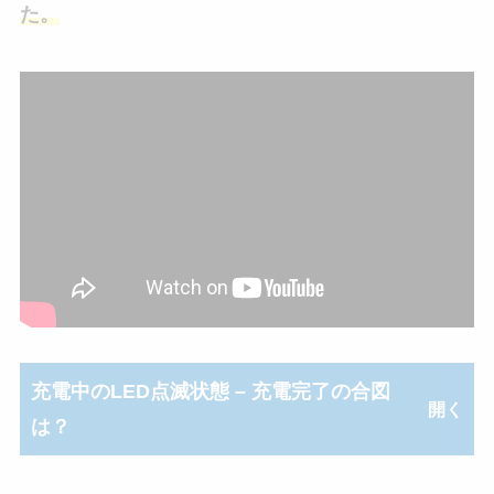
た。
充電中のLED点滅状態 – 充電完了の合図
は？