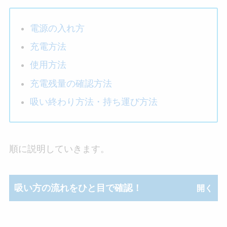
電源の入れ方
充電方法
使用方法
充電残量の確認方法
吸い終わり方法・持ち運び方法
順に説明していきます。
吸い方の流れをひと目で確認！