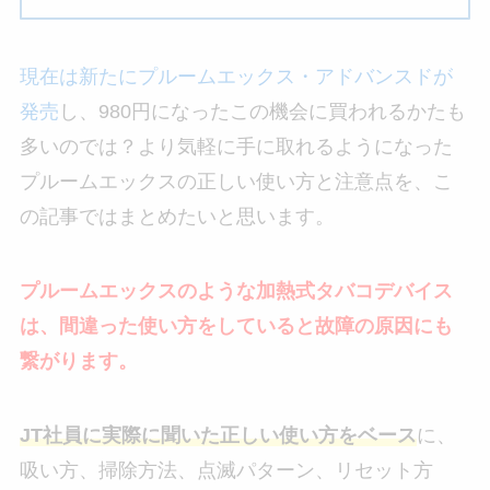
現在は新たにプルームエックス・アドバンスドが
発売
し、980円になったこの機会に買われるかたも
多いのでは？より気軽に手に取れるようになった
プルームエックスの正しい使い方と注意点を、こ
の記事ではまとめたいと思います。
プルームエックスのような加熱式タバコデバイス
は、間違った使い方をしていると故障の原因にも
繋がります。
JT社員に実際に聞いた正しい使い方をベース
に、
吸い方、掃除方法、点滅パターン、リセット方