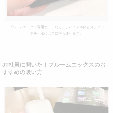
プルームエックス専用ポーチなら、デバイス本体とスティッ
クを一緒に安全に持ち運べます。
JT社員に聞いた！プルームエックスのお
すすめの吸い方