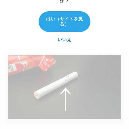
か？
使い方はとても簡単、3ステップで使うことができ
ます。
はい（サイトを見
る）
いいえ
STEP1．スティックを挿入する