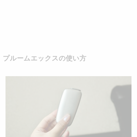
プルームエックスの使い方