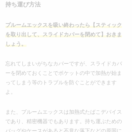
持ち運び方法
プルームエックスを吸い終わったら【スティック
を取り出して、スライドカバーを閉めて】おきま
しょう。
忘れてしまいがちなカバーですが、スライドカバ
ーを閉めておくことでポケットの中で加熱が始ま
ってしまう等のトラブルを防ぐことができます
よ。
また、プルームエックスは加熱式たばこデバイス
であり、精密機器でもあります。持ち運ぶための
バッグやケースがあると不意な落下などの原因に