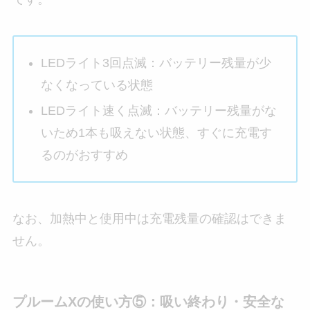
LEDライト3回点滅：バッテリー残量が少
なくなっている状態
LEDライト速く点滅：バッテリー残量がな
いため1本も吸えない状態、すぐに充電す
るのがおすすめ
なお、加熱中と使用中は充電残量の確認はできま
せん。
プルームXの使い方⑤：吸い終わり・安全な