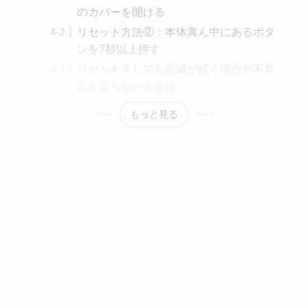
のカバーを開ける
リセット方法②：本体真ん中にあるボタ
ンを7秒以上押す
リセットをしても点滅が続く場合や不具
合が直らないときは・・・・
もっと見る