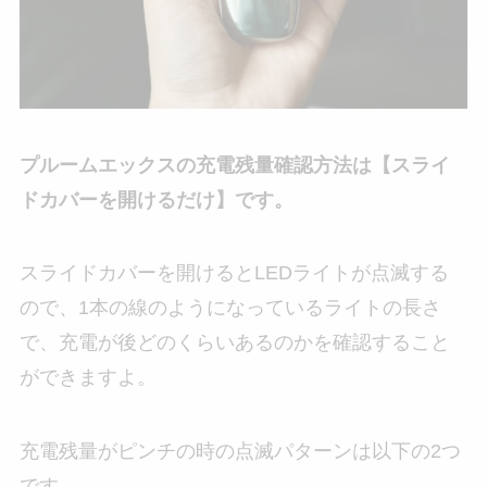
プルームエックスの充電残量確認方法は【スライ
ドカバーを開けるだけ】です。
スライドカバーを開けるとLEDライトが点滅する
ので、1本の線のようになっているライトの長さ
で、充電が後どのくらいあるのかを確認すること
ができますよ。
充電残量がピンチの時の点滅パターンは以下の2つ
です。