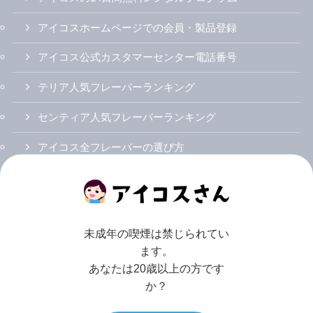
アイコスホームページでの会員・製品登録
アイコス公式カスタマーセンター電話番号
テリア人気フレーバーランキング
センティア人気フレーバーランキング
アイコス全フレーバーの選び方
アイコスイルマ初のニコチン0スティック「ザサード
イズミ」
アイコスイルマi（アイ）/プライム/ワン
未成年の喫煙は禁じられてい
ます。
アイコスイルマiとアイコスイルマの違い
あなたは20歳以上の方です
アイコスイルマi/プライム/ワンのカラバリ・人気色
か？