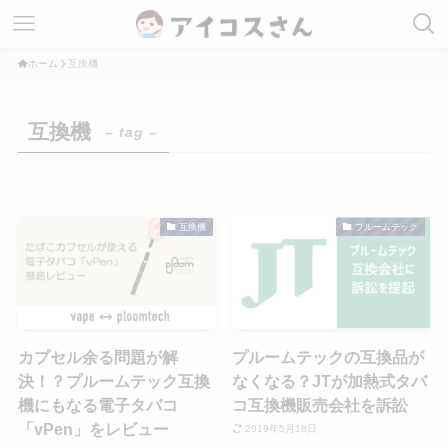
ホーム
互換機
互換機
– tag –
互換機
プルームテック
カプセル余る問題が解
プルームテックの互換品が
決！？プルームテック互換
なくなる？JTが加熱式タバ
機にもなる電子タバコ
コ互換機販売会社を訴訟
「vPen」をレビュー
2019年5月18日