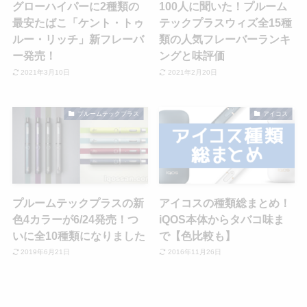
グローハイパーに2種類の
100人に聞いた！プルーム
最安たばこ「ケント・トゥ
テックプラスウィズ全15種
ルー・リッチ」新フレーバ
類の人気フレーバーランキ
ー発売！
ングと味評価
2021年3月10日
2021年2月20日
プルームテックプラス
アイコス
プルームテックプラスの新
アイコスの種類総まとめ！
色4カラーが6/24発売！つ
iQOS本体からタバコ味ま
いに全10種類になりました
で【色比較も】
2019年6月21日
2016年11月26日