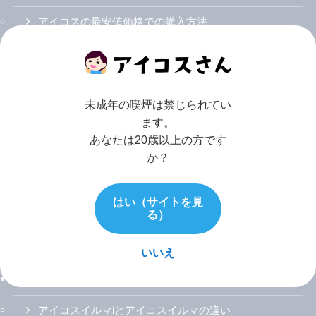
アイコスの最安値価格での購入方法
アイコスの14日間無料レンタルプログラム
アイコスホームページでの会員・製品登録
未成年の喫煙は禁じられてい
アイコス公式カスタマーセンター電話番号
ます。
あなたは20歳以上の方です
テリア人気フレーバーランキング
か？
センティア人気フレーバーランキング
はい（サイトを見
アイコス全フレーバーの選び方
る）
アイコスイルマ初のニコチン0スティック「ザサード
イズミ」
いいえ
アイコスイルマi（アイ）/プライム/ワン
アイコスイルマiとアイコスイルマの違い