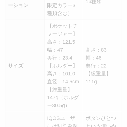
16種類
ーション
限定カラー3
種類含む）
【ポケットチ
ャージャー】
高さ：121.5
幅：47
高さ：83
奥行：23.4
幅：46
サイズ
【ホルダー】
奥行：22
高さ：101.0
【総重量】
直径：14.5cm
111g
【総重量】
147g（ホルダ
ー30.5g）
IQOSユーザー
ボタンひとつ
には馴染み深
という使いや