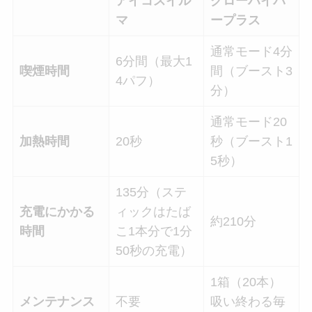
アイコスイル
グローハイパ
マ
ープラス
通常モード4分
6分間（最大1
喫煙時間
間（ブースト3
4パフ）
分）
通常モード20
加熱時間
20秒
秒（ブースト1
5秒）
135分（ステ
充電にかかる
ィックはたば
約210分
時間
こ1本分で1分
50秒の充電）
1箱（20本）
メンテナンス
不要
吸い終わる毎