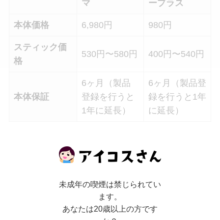
マ
ープラス
本体価格
6,980円
980円
スティック価
530円〜580円
400円〜540円
格
6ヶ月（製品
6ヶ月（製品登
本体保証
登録を行うと
録を行うと1年
1年に延長）
に延長）
本体価格、スティック価格はグローハイパーが圧
倒的な安さで圧勝でした。
未成年の喫煙は禁じられてい
アイコスイルマとグローハイパーでは本体価格に
ます。
あなたは20歳以上の方です
6000円もの差があります。この差は大きいです