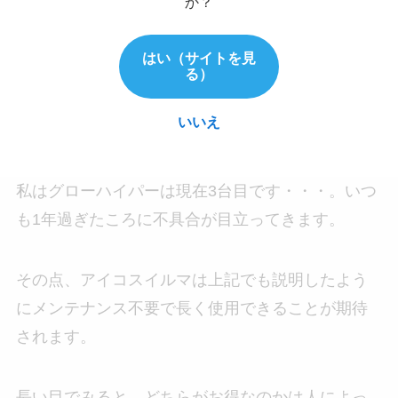
か？
ね・・。
はい（サイトを見
しかし、グローハイパーは掃除が必要で詰まって
る）
しまったり充電部分が壊れてしまったりと、長く
いいえ
使用していくうちに不便さが目立つ場合も。
私はグローハイパーは現在3台目です・・・。いつ
も1年過ぎたころに不具合が目立ってきます。
その点、アイコスイルマは上記でも説明したよう
にメンテナンス不要で長く使用できることが期待
されます。
長い目でみると、どちらがお得なのかは人によっ