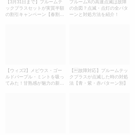
【3月31日まで】プルームテ
プルームXの高速点滅は故障
ックプラスセットが実質半額
の合図？点滅・点灯の全パタ
の割引キャンペーン【春割セ
ーンと対処方法を紹介！
ット】
【ウィズ2】メビウス・ゴー
【故障対応】プルームテッ
ルドパープル・ミントを吸っ
クプラスが点滅した時の対処
てみた！甘熟感が魅力の新フ
法【青・紫・赤パターン別】
レーバー