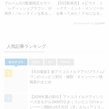
プルームXの数量限定カラー
【5/22新発売】メビウス・ミ
「レディッシュブラウン」が
ックス・ミント・メンソール
発売！バレンタインを彩る深
を吸ってみた！クセになるミ
みの赤色モデル
ント感
Recommended by
人気記事ランキング
全カテゴリ
IQOS
glo
Ploom
【4/10最新】新アイコスイルマアイ/プライム/
ワンのコンビニ割引・種類・キャンペーン情
報新のまとめ
【2026年夏の割引】アイコスイルマアイシリ
ーズ全モデル2000円引き｜コンビニでのキャ
ンペーン開始は8月31日（月）から | アイコス