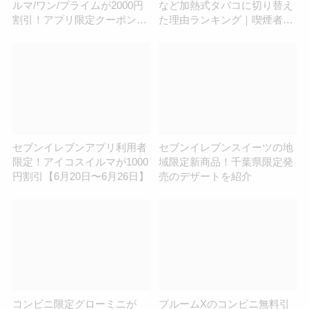
ルマ/ワン/プライムが2000円
など加熱式タバコに切り替え
割引！アプリ限定クーポンが
た理由ランキング｜喫煙者の
2月6日より利用可能
意識変革が起きている？
セブンイレブンアプリ利用者
セブンイレブンスイーツの地
限定！アイコスイルマが1000
域限定新商品！千葉県限定発
円割引【6月20日〜6月26日】
売のデザートを紹介
コンビニ限定グローミニが
プルームXのコンビニ無料引