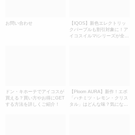
お問い合わせ
【IQOS】新色エレクトリッ
クパープルも割引対象に！ア
イコスイルマiシリーズが全国
コンビニで最大2,000円引き
｜新緑の得割6月21日まで |
アイコスさん
ドン・キホーテでアイコスが
【Ploom AURA】新作！エボ
買える？買い方やお得にGET
「ハチミツ・レモン・クリス
する方法を詳しくご紹介！
タル」はどんな味？気になる
味を正直レビュー | アイコス
さん