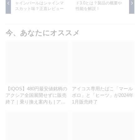
ャインパールはシャインマ
ド3.0とは？製品の概要や
スカット味？正直レビュー
性能を解説！
今、あなたにオススメ
【IQOS】480円最安値銘柄の
アイコス専用たばこ「マール
アクシア全国展開せずに販売
ボロ」と「ヒーツ」が2024年
終了｜乗り換え案内も | アイ
1月販売終了
コスさん