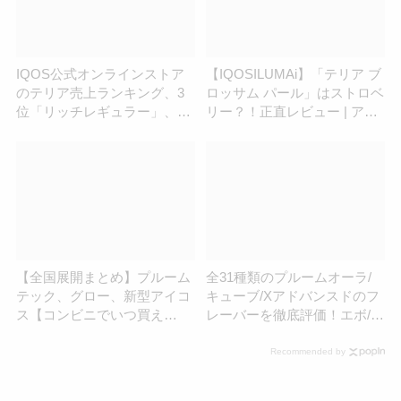
IQOS公式オンラインストア
【IQOSILUMAi】「テリア ブ
のテリア売上ランキング、3
ロッサム パール」はストロベ
位「リッチレギュラー」、2
リー？！正直レビュー | アイ
位「ブラックメンソール」、
コスさん
1位は？
【全国展開まとめ】プルーム
全31種類のプルームオーラ/
テック、グロー、新型アイコ
キューブ/Xアドバンスドのフ
ス【コンビニでいつ買え
レーバーを徹底評価！エボ/メ
る？】
ビウス/キャメル全銘柄 | アイ
コスさん
Recommended by