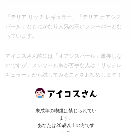
「テリア リッチ レギュラー」「テリア オアシス
パール」ともにかなり人気の高いフレーバーとな
っています。
アイコスさん的には「オアシスパール」激押しな
のですが、メンソール系が苦手な人は「リッチレ
ギュラー」から試してみることをお勧めします！
気になる味レビューは是非下記記事を参考にして
みてくださいね。
未成年の喫煙は禁じられてい
ます。
あわせて読みたい
あなたは20歳以上の方です
【IQOS ILUMA/アイ】テリアリッ