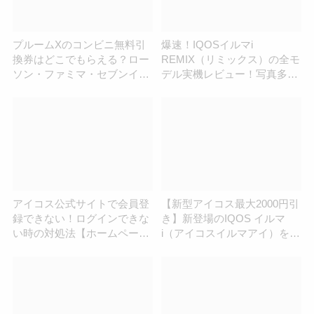
プルームXのコンビニ無料引
爆速！IQOSイルマi
換券はどこでもらえる？ロー
REMIX（リミックス）の全モ
ソン・ファミマ・セブンイレ
デル実機レビュー！写真多数
ブンを調査！
｜コンビニ発売は6月23日
（火）から | アイコスさん
アイコス公式サイトで会員登
【新型アイコス最大2000円引
録できない！ログインできな
き】新登場のIQOS イルマ
い時の対処法【ホームページ
i（アイコスイルマアイ）をお
つながらない】
得に買えるキャンペーンが登
場！