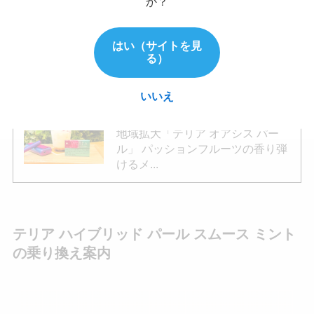
か？
チレギュラーの味わいを評価！安
価な濃いレギュラー「センティア
ディープ...
はい（サイトを見
る）
いいえ
あわせて読みたい
【2026/6再入荷情報】全国に販売
地域拡大「テリア オアシス パー
ル」 パッションフルーツの香り弾
けるメ...
テリア ハイブリッド パール スムース ミント
の乗り換え案内