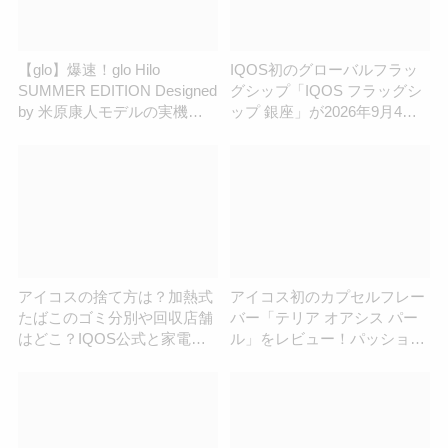
【glo】爆速！glo Hilo
IQOS初のグローバルフラッ
SUMMER EDITION Designed
グシップ「IQOS フラッグシ
by 米原康人モデルの実機レ
ップ 銀座」が2026年9月4日
ビュー！写真40枚以上｜公式
にオープン！IQOSストア銀
オンライン発売は7月1日
座店は8月30日に閉店｜現ス
（水）から | アイコスさん
トアとの違いは？ | アイコス
さん
アイコスの捨て方は？加熱式
アイコス初のカプセルフレー
たばこのゴミ分別や回収店舗
バー「テリア オアシス パー
はどこ？IQOS公式と家電量
ル」をレビュー！パッション
販店に聞いてみた
フルーツの香り弾けるメンソ
ール