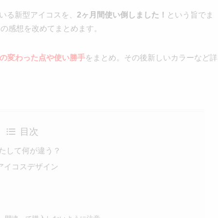
ている新型アイコスを、
2ヶ月間使い倒しました！
という旨でま
その感想を改めてまとめます。
lus」の変わった点や使い勝手
をまとめ。その後新しいカラーなど詳
目次
」、果たして何が違う？
アイコスデザイン