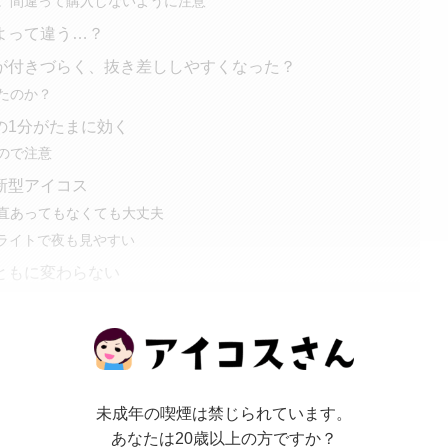
。間違って購入しないように注意
よって違う…？
が付きづらく、抜き差ししやすくなった？
たのか？
の1分がたまに効く
ので注意
新型アイコス
直あってもなくても大丈夫
Dライトで夜も見やすい
ともに変わらない
もっと見る
未成年の喫煙は禁じられています。
あなたは20歳以上の方ですか？