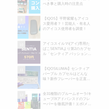
べき事と購入時の注意点
【IQOS】平野紫耀もアイコ
ス愛用者？！芸能人・有名人
のアイコス使用者を調査！
アイコスイルマi(アイ)専用た
ばこSENTIAより第2のカプセ
ル「センティア パッション・
フルーツ・カプセル」認可情
報を独自確認！570円の新銘
【IQOSILUMAi】センティア
柄 | アイコスさん
パープル カプセルはどんな
味？新作フレーバーを正直レ
ビュー！SENTIA発カプセル
付きメンソールの実力はいか
全31種類のプルームオーラ/キ
に！ | アイコスさん
ューブ/Xアドバンスドのフレ
ーバーを徹底評価！エボ/メビ
ウス/キャメル全銘柄 | アイコ