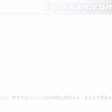
ました。昨今では
コンビニ全国展開も開始
され、ますます普及