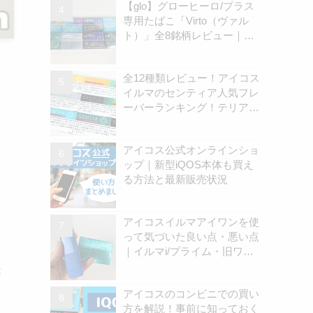
【glo】グローヒーロ/プラス
専用たばこ「Virto（ヴァル
ト）」全8銘柄レビュー｜お
すすめ銘柄は？ | アイコスさ
ん
全12種類レビュー！アイコス
イルマのセンティア人気フレ
ーバーランキング！テリアと
の違いを解説
アイコス公式オンラインショ
ップ｜新型iQOS本体も買え
る方法と最新販売状況
アイコスイルマアイワンを使
って気づいた良い点・悪い点
｜イルマi/プライム・旧ワン
の違いを解説
が
アイコスのコンビニでの買い
方を解説！事前に知っておく