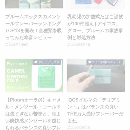
プルームエックスのメンソ
乳幼児の加熱式たばこ誤飲
ールフレーバーランキング
が100件超え | アイコス、
TOP13を発表！全種類を吸
グロー、プルームの事故事
ってみた本音レビュー
例と対処方法
2026年5月9日
2026年5月9日
プルームエックス
アイコス専用スティック
【Ploomオーラ/X】キャメ
IQOSイルマの「テリアミ
ル・メンソール・コールド
ント」はバランスの良い
は強すぎない苦味と、程よ
THE万人受けフレーバーだ
い爽快感メンソールを感じ
よね
られるバランスの良いフレ
2026年5月9日