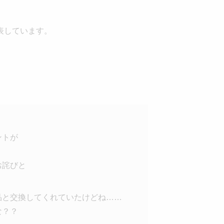
表しています。
ントが
お詫びと
品と交換してくれていたけどね……
な？？