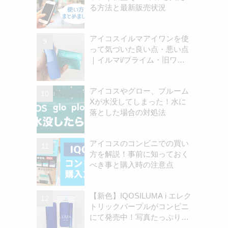
る方法と最新販売状況
アイコスイルマアイワンを使
って気づいた良い点・悪い点
｜イルマi/プライム・旧ワン
の違いを解説
アイコスやグロー、プルーム
Xが水没してしまった！水に
落とした場合の対処法
アイコスのコンビニでの買い
方を解説！事前に知っておく
べき事と購入時の注意点
【新色】IQOSILUMA i エレク
トリックパープルがコンビニ
にて発売中！写真たっぷりで
実機レビューしました｜オン