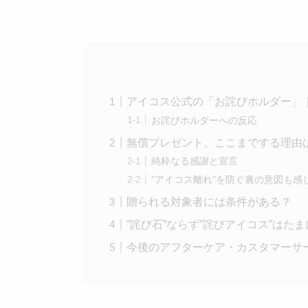
アイコス公式の「お詫びホルダー」
お詫びホルダーへの反応
無償プレゼント。ここまでする理由
純粋なる感謝と宣言
”アイコス離れ”を防ぐ裏の意図も感
贈られる対象者には条件がある？
”詫び石”ならず”詫びアイコス”はた
今後のアフターケア・カスタマーサ