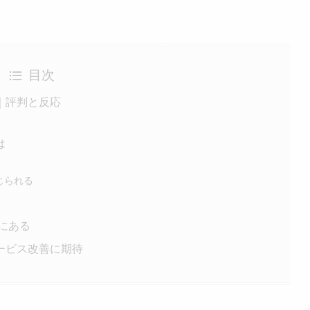
目次
｜評判と反応
は
じられる
まにある
ービス改善に期待