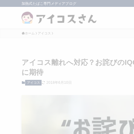
加熱式たばこ専門メディアブログ
ホーム
アイコス
アイコス離れへ対応？お詫びのI
に期待
2018年6月10日
アイコス