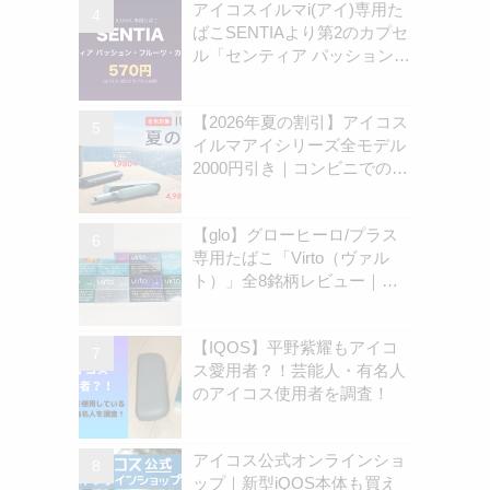
アイコスイルマi(アイ)専用た
ばこSENTIAより第2のカプセ
ル「センティア パッション・
フルーツ・カプセル」認可情
報を独自確認！570円の新銘
【2026年夏の割引】アイコス
柄 | アイコスさん
イルマアイシリーズ全モデル
2000円引き｜コンビニでのキ
ャンペーン開始は8月31日
（月）から | アイコスさん
【glo】グローヒーロ/プラス
専用たばこ「Virto（ヴァル
ト）」全8銘柄レビュー｜お
すすめ銘柄は？ | アイコスさ
ん
【IQOS】平野紫耀もアイコ
ス愛用者？！芸能人・有名人
のアイコス使用者を調査！
アイコス公式オンラインショ
ップ｜新型iQOS本体も買え