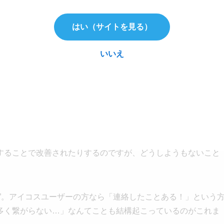
はい（サイトを見る）
ある”故障”と一口に言ってみても、”充電ができない”から始ま
いいえ
様々。当サイトでは様々な対策方法をまとめてきました。
することで改善されたりするのですが、どうしようもないこと
”。アイコスユーザーの方なら「連絡したことある！」という
多く繋がらない…」なんてことも結構起こっているのがこれま