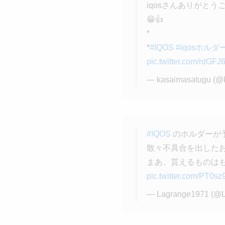
iqosさんありがとう
😁👍
*
*
#IQOS
#iqosホルダ
pic.twitter.com/rdGF
— kasaimasatugu (@
#IQOS
のホルダーが
散々不具合を出した
まあ、貰えるものは
pic.twitter.com/PT0sz
— Lagrange1971 (@