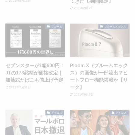
てきた【期間限定】
2021年8月14日
2021年8月2日
プルーム
プルームエックス
セブンスターが1箱600円！
Ploom X（プルームエック
JTの173銘柄が価格改定｜
ス）の画像が一部流出？ヒ
加熱式たばこも値上げ予定
ートフロー機能搭載か【リ
ーク】
2021年7月31日
2021年6月9日
アイコス
アイコス