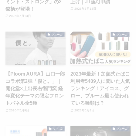
ミント・ストロング」の2
上げ｜JT認可申請
銘柄が登場！
2026年5月14日
2026年7月13日
プルーム
プルーム
【Ploom AURA】山口一郎
2023年最新！加熱式たばこ
コラボ第2弾「僕と。」｜
利用者5409人に聞いた人気
開化堂×上出長右衛門窯 経
ランキング！アイコス、グ
年変化テーマの限定フロン
ロー、プルーム最も使われ
トパネル全5種
ている種類は？
2026年5月9日
2026年5月9日
ウィズ2
プルーム