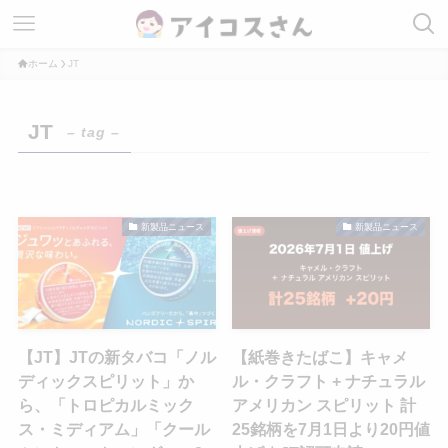
ホーム
JT
JT
– tag –
新製品ニュース
新製品ニュース
【JT】JTの新タバコ「ノル
【紙巻きたばこ】キャメ
ディックスピリット」か
ル・クラフト + ナチュラル
ら、「トロピカルミック
アメリカン スピリット 計
ス・ミディアム」「クール
25銘柄を7月1日より20円値