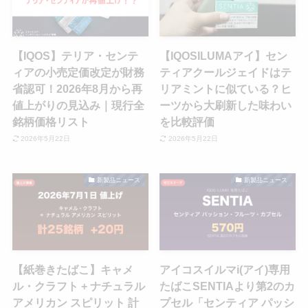
【IQOS】テリア・センテ
【IQOSILUMAアイ】セン
ィアの小売定価改定が財務
ティアクールジェイドはテ
省認可！2026年8月から再
リアミントに似ている？ヒ
値上がりの見込み｜現行全
ーツから大刷新した味わい
銘柄価格リスト
を比較評価
2026年5月22日
2026年5月22日
新製品ニュース
新製品ニュース
【紙巻きたばこ】キャメ
アイコスイルマi(アイ)専用
ル・クラフト + ナチュラル
たばこSENTIAより第2のカ
アメリカン スピリット 計
プセル「センティア パッシ