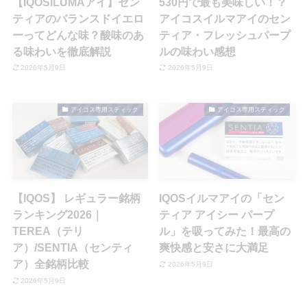
【IQOSILUMAアイ】セン
530円で最も美味しい！？
ティアのバランスドイエロ
アイコスイルマアイのセン
ーってどんな味？酸味のあ
ティア・フレッシュパープ
る味わいを徹底解説
ルの味わい感想
2026年5月9日
2026年5月9日
アイコス専用スティック
アイコス専用スティック
【IQOS】 レギュラー銘柄
IQOSイルマアイの「セン
ランキング2026｜
ティア アイシー パープ
TEREA（テリ
ル」を吸ってみた！最高の
ア）/SENTIA（センティ
爽快感と安さに大満足
ア）全銘柄比較
2026年5月9日
2026年5月9日