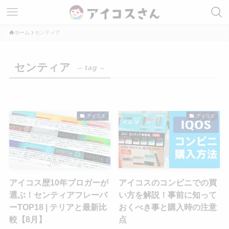
ホーム
センティア
センティア
– tag –
アイコス
アイコス
アイコス歴10年ブロガーが
アイコスのコンビニでの買
選ぶ！センティアフレーバ
い方を解説！事前に知って
ーTOP18 | テリアと最新比
おくべき事と購入時の注意
較【8月】
点