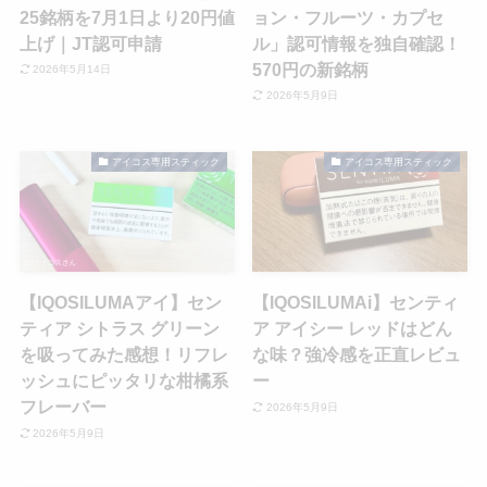
25銘柄を7月1日より20円値
ョン・フルーツ・カプセ
上げ｜JT認可申請
ル」認可情報を独自確認！
570円の新銘柄
2026年5月14日
2026年5月9日
アイコス専用スティック
アイコス専用スティック
【IQOSILUMAアイ】セン
【IQOSILUMAi】センティ
ティア シトラス グリーン
ア アイシー レッドはどん
を吸ってみた感想！リフレ
な味？強冷感を正直レビュ
ッシュにピッタリな柑橘系
ー
フレーバー
2026年5月9日
2026年5月9日